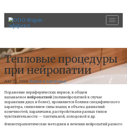
Перек
Перек
навиг
навиг
Тепловые процедуры
при нейропатии
Авг 23, 2024
Наука о здоровье
Поражение периферических нервов, в общем
называемое
нейропатией
(полинейропатией в случае
поражения двух и более), проявляется болями специфического
характера, снижением силы мышц и объема движений
конечностей, параличами, расстройствами разных типов
чувствительности — тактильной, холодовой и др.
Физиотерапевтические методики в лечении нейропатий разного