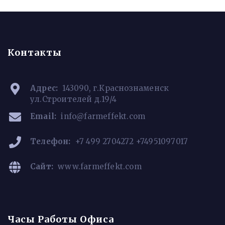
Контакты
Адрес:
143090, г.Краснознаменск
ул.Строителей д.19/4
Email:
info@farmeffekt.com
Телефон:
+7 499 2704272 +74951097017
Сайт:
www.farmeffekt.com
Часы Работы Офиса