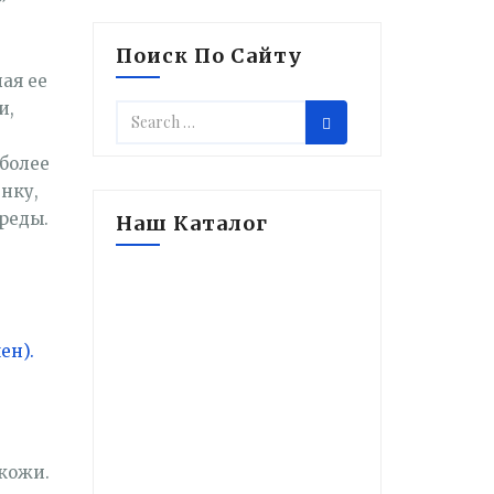
”
Поиск По Сайту
ая ее
и,
 более
нку,
реды.
Наш Каталог
ен).
 кожи.