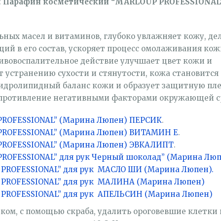
:
Парафин косметический “MARLOUP PROFESSIONAL
ых масел и витаминов, глубоко увлажняет кожу, дел
ий в его состав, ускоряет процесс омолаживания кож
ивовоспалительное действие улучшает цвет кожи и
т устранению сухости и стянутости, кожа становится
 гидролипидный баланс кожи и образует защитную пле
ротивление негативными факторами окружающей с
PROFESSIONAL” (Марина Люпен) ПЕРСИК
.
PROFESSIONAL” (Марина Люпен) ВИТАМИН Е
.
PROFESSIONAL” (Марина Люпен) ЭВКАЛИПТ
.
ROFESSIONAL” для рук Черный шоколад” (Марина Люп
PROFESSIONAL” для рук МАСЛО ШИ (Марина Люпен).
PROFESSIONAL” для рук МАЛИНА (Марина Люпен)
PROFESSIONAL” для рук АПЕЛЬСИН (Марина Люпен)
иком, с помощью скраба, удалить ороговевшие клетки