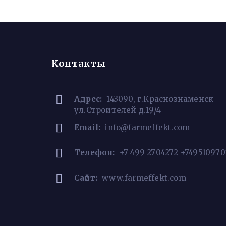
Контакты
Адрес:
143090, г.Краснознаменск
ул.Строителей д.19/4
Email:
info@farmeffekt.com
Телефон:
+7 499 2704272 +749510970
Сайт:
www.farmeffekt.com