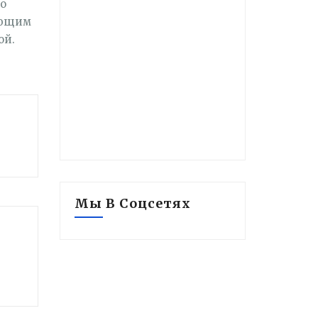
ко
ающим
ой.
Мы В Соцсетях