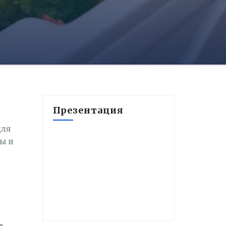
Презентация
для
ы и