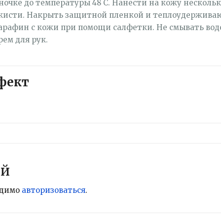
ночке до температуры 48 С. Нанести на кожу несколь
 кисти. Накрыть защитной пленкой и теплоудержив
парафин с кожи при помощи салфетки. Не смывать вод
ем для рук.
фект
ий
одимо
авторизоваться
.