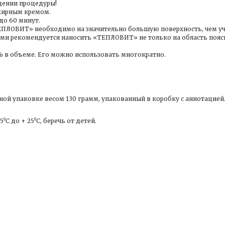
дении процедуры!
жирным кремом.
до 60 минут.
ЕПЛОВИТ» необходимо на значительно большую поверхность, чем у
ми рекомендуется наносить «ТЕПЛОВИТ» не только на область пояс
% в объеме. Его можно использовать многократно.
й упаковке весом 130 грамм, упакованный в коробку с аннотацией
⁰С до + 25⁰С, беречь от детей.