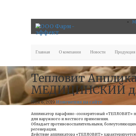
М
Главная
О компании
Новости
Продукция
Тепловит Апплик
МЕДИЦИНСКИЙ для
Ноя 6, 2019
Изменения на сайте
Аппликатор парафино-озокеритовый «ТЕПЛОВИТ» при
для наружного и местного применения.
Обладает противовоспалительными, болеутоляющими
регенерации.
Действие аппликатора «ТЕПЛОВИТ» характеризуется 