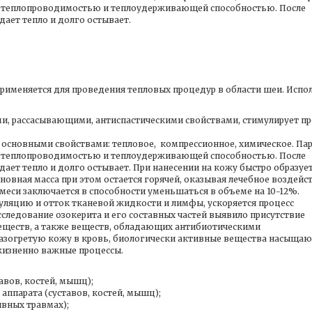
й теплопроводимостью и теплоудерживающей способностью. После
дает тепло и долго остывает.
меняется для проведения тепловых процедур в области шеи. Испол
, рассасывающими, антиспастическими свойствами, стимулирует п
основными свойствами: тепловое, компрессионное, химическое. Па
й теплопроводимостью и теплоудерживающей способностью. После
ает тепло и долго остывает. При нанесении на кожу быстро образует
новная масса при этом остается горячей, оказывая лечебное воздейст
еси заключается в способности уменьшаться в объеме на 10-12%.
яцию и отток тканевой жидкости и лимфы, ускоряется процесс
следование озокерита и его составных частей выявило присутствие
еществ, а также веществ, обладающих антибиотическими
разогретую кожу в кровь, биологически активные вещества насыщаю
жизненно важные процессы.
авов, костей, мышц);
ппарата (суставов, костей, мышц);
ивных травмах);