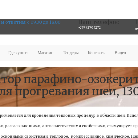
Наш телефон:
ы ответим: с 09.00 до 18.00
+74992704272
i
Где купить
Магазин
Тендеры
Контакты
Видео
атор парафино-озокери
 прогревания шеи, 130
меняется для проведения тепловых процедур в области шеи. Испол
, рассасывающими, антиспастическими свойствами, стимулирует п
основными свойствами: тепловое, компрессионное, химическое. Па