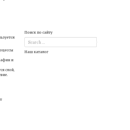
Поиск по сайту
ьзуется
роцессы
Наш каталог
рафин и
ся слой,
вие.
т