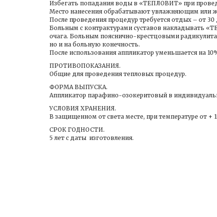
Избегать попадания воды в «ТЕПЛОВИТ» при прове
Место нанесения обрабатывают увлажняющим или 
После проведения процедур требуется отдых – от 30 
Больным с контрактурами суставов накладывать «Т
очага. Больным пояснично-крестцовыми радикулита
но и на больную конечность.
После использования аппликатор уменьшается на 10
ПРОТИВОПОКАЗАНИЯ.
Общие для проведения тепловых процедур.
ФОРМА ВЫПУСКА.
Аппликатор парафино-озокеритовый в индивидуально
УСЛОВИЯ ХРАНЕНИЯ.
В защищенном от света месте, при температуре от + 15
СРОК ГОДНОСТИ.
5 лет с даты изготовления.