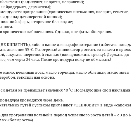
й системы (радикулит, невриты, невралгии);
 нейродермит, дерматозы);
омендуются прогревания (хроническая пневмония, плеврит, гепатит,
ка и двенадцатиперстной кишки);
 половой сферы, вторичное бесплодие;
, носа.
хронических заболеваниях. Однако, вне фазы обострения.
(НЕ КИПЯТИТЬ), либо в ванне для парафинотерапии (избегать попад
ть значение 55 ⁰С. Разогретый аппликатор достать из пакета и прил
ой, закутать шерстяной тканью (или приложить грелку). Держать до
нее, чем через 24 часа. После процедуры кожу не обмывать!
е масло, пчелиный воск, масло горчицы, масло облепихи, масло мяты
веробоя, текстильная основа.
си детям не превышает значения 40 ⁰С. Последующие слои наклады
Процедуры проводятся через день.
ыхательных путей с успехом применяют «ТЕПЛОВИТ» в виде «сапоже
ля прогревания коленей в период усиленного роста детей – с 3 до 1
мых «боли роста»).