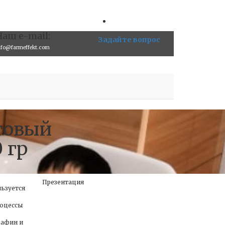
Наш e-mail:
Задайте вопрос
nfo@farmeffekt.com
товый
 гр
Презентация
ьзуется
роцессы
рафин и