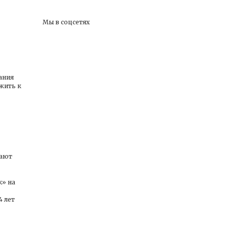
Мы в соцсетях
ания
ожить к
вают
к» на
4 лет