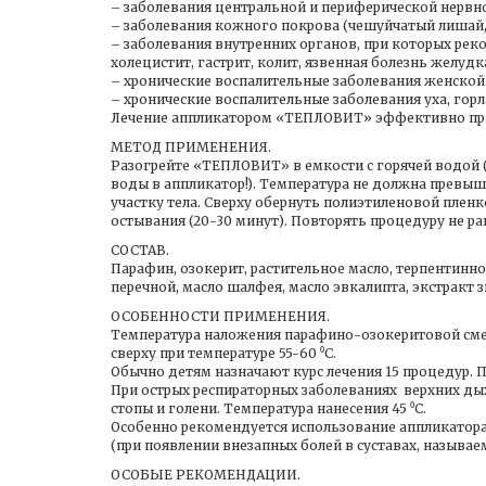
– заболевания центральной и периферической нервно
– заболевания кожного покрова (чешуйчатый лишай,
– заболевания внутренних органов, при которых рек
холецистит, гастрит, колит, язвенная болезнь желуд
– хронические воспалительные заболевания женской
– хронические воспалительные заболевания уха, горла
Лечение аппликатором «ТЕПЛОВИТ» эффективно при 
МЕТОД ПРИМЕНЕНИЯ.
Разогрейте «ТЕПЛОВИТ» в емкости с горячей водой 
воды в аппликатор!). Температура не должна превыша
участку тела. Сверху обернуть полиэтиленовой пленк
остывания (20-30 минут). Повторять процедуру не ра
СОСТАВ.
Парафин, озокерит, растительное масло, терпентинно
перечной, масло шалфея, масло эвкалипта, экстракт з
ОСОБЕННОСТИ ПРИМЕНЕНИЯ.
Температура наложения парафино-озокеритовой сме
сверху при температуре 55-60 ⁰С.
Обычно детям назначают курс лечения 15 процедур. 
При острых респираторных заболеваниях верхних д
стопы и голени. Температура нанесения 45 ⁰С.
Особенно рекомендуется использование аппликатора д
(при появлении внезапных болей в суставах, называе
ОСОБЫЕ РЕКОМЕНДАЦИИ.