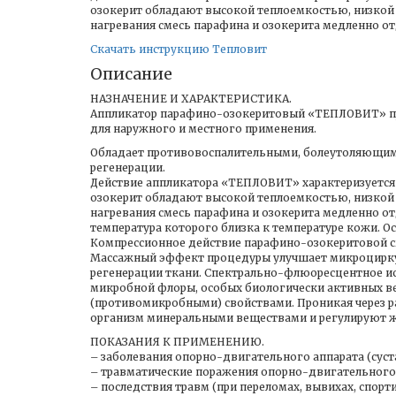
озокерит обладают высокой теплоемкостью, низко
нагревания смесь парафина и озокерита медленно от
Скачать инструкцию Тепловит
Описание
НАЗНАЧЕНИЕ И ХАРАКТЕРИСТИКА.
Аппликатор парафино-озокеритовый «ТЕПЛОВИТ» при
для наружного и местного применения.
Обладает противовоспалительными, болеутоляющими
регенерации.
Действие аппликатора «ТЕПЛОВИТ» характеризуется 
озокерит обладают высокой теплоемкостью, низко
нагревания смесь парафина и озокерита медленно отд
температура которого близка к температуре кожи. Ос
Компрессионное действие парафино-озокеритовой см
Массажный эффект процедуры улучшает микроциркул
регенерации ткани. Спектрально-флюоресцентное ис
микробной флоры, особых биологически активных в
(противомикробными) свойствами. Проникая через 
организм минеральными веществами и регулируют 
ПОКАЗАНИЯ К ПРИМЕНЕНИЮ.
– заболевания опорно-двигательного аппарата (суст
– травматические поражения опорно-двигательного а
– последствия травм (при переломах, вывихах, спорт