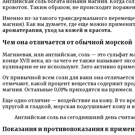
Английская соль богата ионами магния. Когда сол
кровоток. Таким образом, не происходит пораже
Именно из-за такого трансдермального перемеще
магния). Как вы думаете, где еще можно применит
ароматерапия, уход за кожей и красота.
Чем она отличается от обычной морской
Магниевая, или английская, соль — это сульфат м
конце XVII века, из-за чего ее также называют эп
кулинарии ее не используют. Зато активно прим
От привычной всем соли для ванн она отличается 
отмечают, какой процент вещества содержит прод
магния. Остальные 0,01% приходятся на примеси.
Еще одно отличие — воздействие на кожу. В то вр
упругой и гладкой, морская подсушивает кожу и в
Английская соль на сегодняшний день считае
Показания и противопоказания к приме