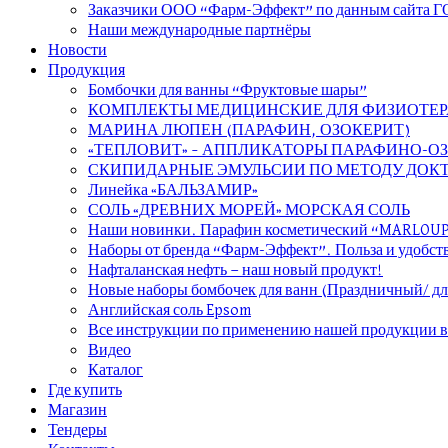
Заказчики ООО “Фарм-Эффект” по данным сайт
Наши международные партнёры
Новости
Продукция
Бомбочки для ванны “Фруктовые шары”
КОМПЛЕКТЫ МЕДИЦИНСКИЕ ДЛЯ ФИЗИОТЕ
МАРИНА ЛЮПЕН (ПАРАФИН, ОЗОКЕРИТ)
«ТЕПЛОВИТ» – АППЛИКАТОРЫ ПАРАФИНО-О
СКИПИДАРНЫЕ ЭМУЛЬСИИ ПО МЕТОДУ ДОКТ
Линейка «БАЛЬЗАМИР»
СОЛЬ «ДРЕВНИХ МОРЕЙ» МОРСКАЯ СОЛЬ
Наши новинки. Парафин косметический “MARLOU
Наборы от бренда “Фарм-Эффект”. Польза и удобст
Нафталанская нефть — наш новый продукт!
Новые наборы бомбочек для ванн (Праздничный/ дл
Английская соль Epsom
Все инструкции по применению нашей продукции в
Видео
Каталог
Где купить
Магазин
Тендеры