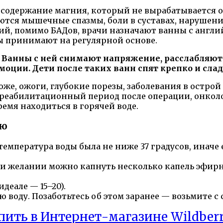
содержание магния, который не вырабатывается ор
яются мышечные спазмы, боли в суставах, нарушени
ий, помимо БАДов, врачи назначают ванны с англий
ы принимают на регулярной основе.
й. Ванны с ней снимают напряжение, расслабляю
оции. Дети после таких ванн спят крепко и слад
е, ожоги, глубокие порезы, заболевания в острой
реабилитационный период после операции, онколог
емя находиться в горячей воде.
ью
температура воды была не ниже 37 градусов, иначе
ри желании можно капнуть несколько капель эфирн
деале — 15–20).
 воду. Позаботьтесь об этом заранее — возьмите с 
пить в Интернет-магазине Wildberr