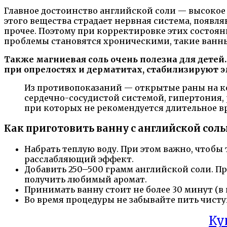
Главное достоинство английской соли — высокое 
этого вещества страдает нервная система, появл
прочее. Поэтому при корректировке этих состоян
проблемы становятся хроническими, такие ванн
Также магниевая соль очень полезна для дете
при опрелостях и дерматитах, стабилизируют эм
Из противопоказаний — открытые раны на кож
сердечно-сосудистой системой, гипертония, 
при которых не рекомендуется длительное вр
Как приготовить ванну с английской сол
Набрать теплую воду. При этом важно, чтобы 
расслабляющий эффект.
Добавить 250–500 грамм английской соли. П
получить любимый аромат.
Принимать ванну стоит не более 30 минут (в и
Во время процедуры не забывайте пить чистую
Ку