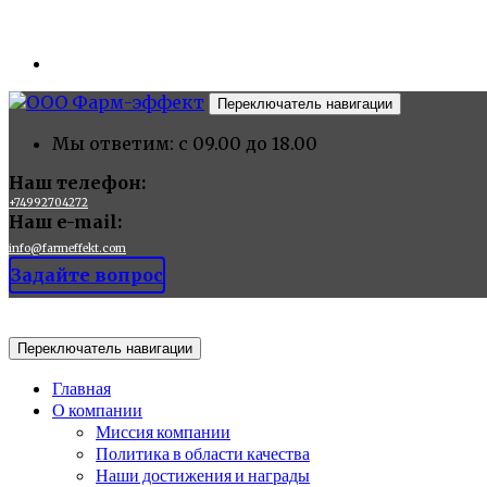
Переключатель навигации
Мы ответим: с 09.00 до 18.00
Наш телефон:
+74992704272
Наш e-mail:
info@farmeffekt.com
Задайте вопрос
Переключатель навигации
Главная
О компании
Миссия компании
Политика в области качества
Наши достижения и награды