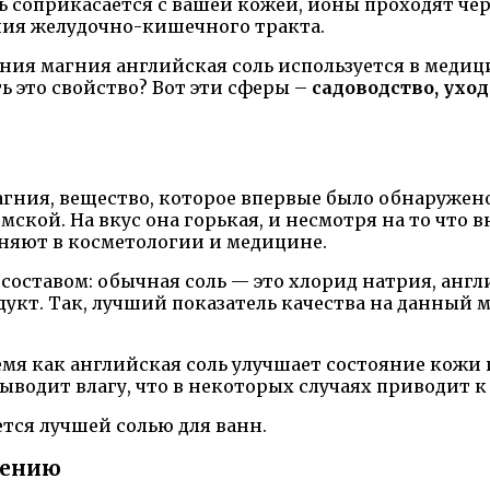
ь соприкасается с вашей кожей, ионы проходят чер
ния желудочно-кишечного тракта.
ния магния английская соль используется в медиц
ь это свойство? Вот эти сферы –
садоводство, ухо
агния, вещество, которое впервые было обнаружено
сомской. На вкус она горькая, и несмотря на то что
еняют в косметологии и медицине.
составом: обычная соль — это хлорид натрия, англ
укт. Так, лучший показатель качества на данный 
емя как английская соль улучшает состояние кожи 
ыводит влагу, что в некоторых случаях приводит к
тся лучшей солью для ванн.
нению