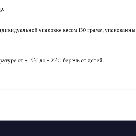
р.
дивидуальной упаковке весом 130 грамм, упакованны
уре от + 15⁰С до + 25⁰С, беречь от детей.