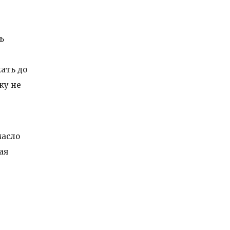
ь
ать до
жу не
масло
ая