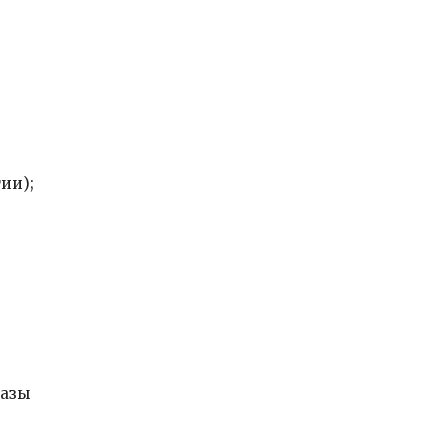
ии);
фазы