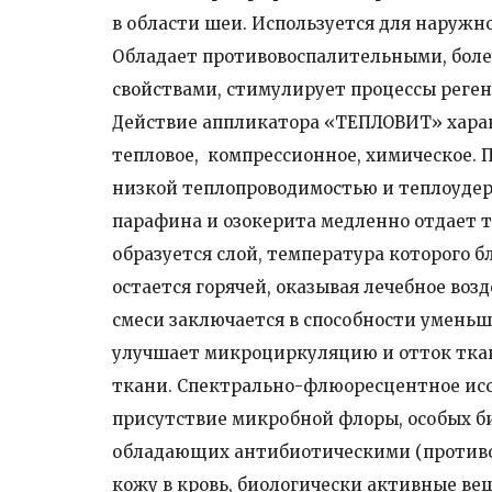
в области шеи. Используется для наружн
Обладает противовоспалительными, бол
свойствами, стимулирует процессы реге
Действие аппликатора «ТЕПЛОВИТ» хара
тепловое, компрессионное, химическое. 
низкой теплопроводимостью и теплоудер
парафина и озокерита медленно отдает т
образуется слой, температура которого б
остается горячей, оказывая лечебное во
смеси заключается в способности уменьш
улучшает микроциркуляцию и отток ткан
ткани. Спектрально-флюоресцентное исс
присутствие микробной флоры, особых б
обладающих антибиотическими (противо
кожу в кровь, биологически активные в