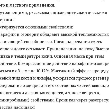
ого и местного применения.
еутоляющими, рассасывающими, антиспастическими
нерации.
ктеризуется основными свойствами:
Парафин и озокерит обладают высокой теплоемкостью
живающей способностью. После нагревания смесь
епло и долго остывает. При нанесении на кожу быстр
лизка к температуре кожи. Основная масса при этом
здействие. Компрессионное действие парафино-озокер
аться в объеме на 10-12%. Массажный эффект процед
евой жидкости и лимфы, ускоряется процесс регене
ледование озокерита и его составных частей выявило
иологически активных веществ, а также веществ,
микробными) свойствами. Проникая через разогрет
ещества насыщают