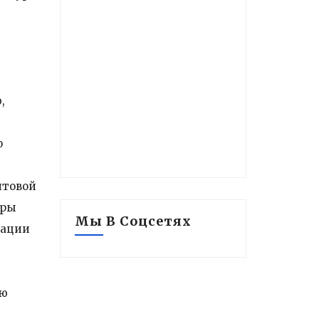
,
о
итовой
уры
Мы В Соцсетях
рации
ую